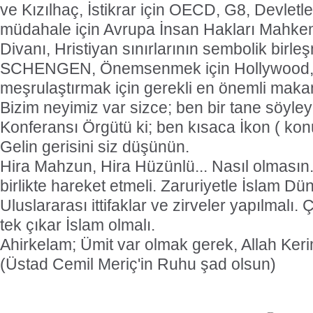
ve Kızılhaç, İstikrar için OECD, G8, Devletler
müdahale için Avrupa İnsan Hakları Mahke
Divanı, Hristiyan sınırlarının sembolik birleş
SCHENGEN, Önemsenmek için Hollywood, 
meşrulaştırmak için gerekli en önemli mak
Bizim neyimiz var sizce; ben bir tane söyle
Konferansı Örgütü ki; ben kısaca İkon ( ko
Gelin gerisini siz düşünün.
Hira Mahzun, Hira Hüzünlü... Nasıl olmasın
birlikte hareket etmeli. Zaruriyetle İslam Dü
Uluslararası ittifaklar ve zirveler yapılmalı.
tek çıkar İslam olmalı.
Ahirkelam; Ümit var olmak gerek, Allah Keri
(Üstad Cemil Meriç'in Ruhu şad olsun)