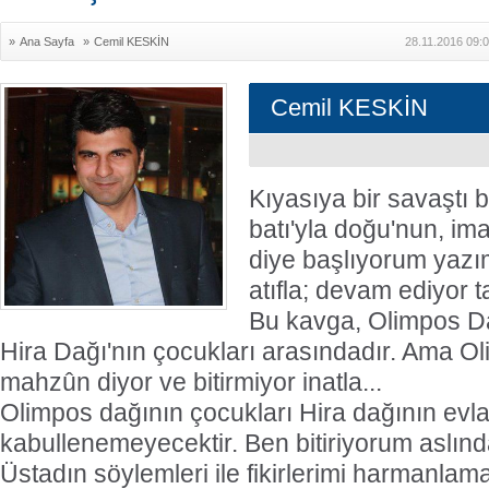
»
Ana Sayfa
»
Cemil KESKİN
28.11.2016 09:
Cemil KESKİN
Kıyasıya bir savaştı bu
batı'yla doğu'nun, ima
diye başlıyorum yaz
atıfla; devam ediyor ta
Bu kavga, Olimpos Dağ
Hira Dağı'nın çocukları arasındadır. Ama Ol
mahzûn diyor ve bitirmiyor inatla...
Olimpos dağının çocukları Hira dağının evlat
kabullenemeyecektir. Ben bitiriyorum aslı
Üstadın söylemleri ile fikirlerimi harmanlama