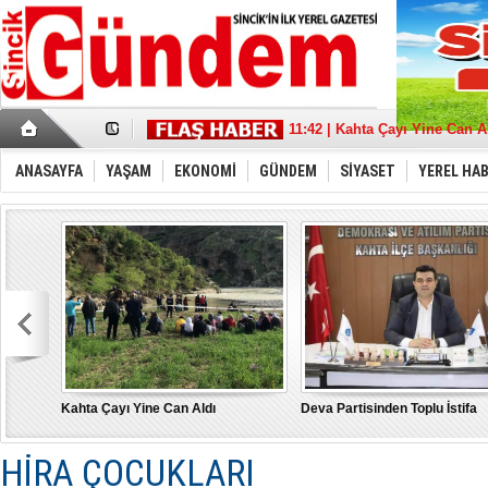
17:36 | Sincik Doğalgaza Kav
11:42 | Kahta Çayı Yine Can A
18:21 | Deva Partisinden Toplu
13:39 | Sait Aybak'a Büyük De
ANASAYFA
YAŞAM
EKONOMİ
GÜNDEM
SİYASET
YEREL HA
08:32 | Aybak, Adıyaman'da 
21:11 | “Türkiye İçin” tüm g
22:53 | MHP Adıyaman Milletve
17:43 | Depremde hasar gören
10:17 | Burak Gelir’’ Adıyama
15:21 | "Bu Yanlıştan Biran 
Kahta Çayı Yine Can Aldı
Deva Partisinden Toplu İstifa
HİRA ÇOCUKLARI