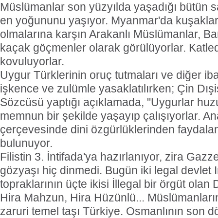
Müslümanlar son yüzyılda yaşadığı bütün s
en yoğununu yaşıyor. Myanmar'da kuşaklar
olmalarına karşın Arakanlı Müslümanlar, Ba
kaçak göçmenler olarak görülüyorlar. Katledi
kovuluyorlar.
Uygur Türklerinin oruç tutmaları ve diğer ib
işkence ve zulümle yasaklatılırken; Çin Dışi
Sözcüsü yaptığı açıklamada, "Uygurlar huzu
memnun bir şekilde yaşayıp çalışıyorlar. A
çerçevesinde dini özgürlüklerinden faydalan
bulunuyor.
Filistin 3. İntifada'ya hazırlanıyor, zira Gaz
gözyaşı hiç dinmedi. Bugün iki legal devlet I
topraklarının üçte ikisi İllegal bir örgüt olan 
Hira Mahzun, Hira Hüzünlü... Müslümanları
zaruri temel taşı Türkiye. Osmanlının son d