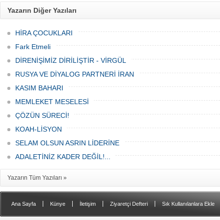
Yazarın Diğer Yazıları
HİRA ÇOCUKLARI
Fark Etmeli
DİRENİŞİMİZ DİRİLİŞTİR - VİRGÜL
RUSYA VE DİYALOG PARTNERİ İRAN
KASIM BAHARI
MEMLEKET MESELESİ
ÇÖZÜN SÜRECİ!
KOAH-LİSYON
SELAM OLSUN ASRIN LİDERİNE
ADALETİNİZ KADER DEĞİL!...
Yazarın Tüm Yazıları »
|
|
|
|
Ana Sayfa
Künye
İletişim
Ziyaretçi Defteri
Sık Kullanılanlara Ekle
Samsat