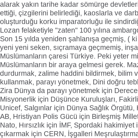
alarak yakın tarihe kadar sömürge devletleri
ettiği, çizgilerini belirlediği, kaoslarla ve darb
oluşturduğu korku imparatorluğu ile sindirdi
Lozan felaketiyle "zaten" 100 yılına ambar
Son 15 yılda yeniden şahlanışa geçmiş, ( 
yeni yeni seken, sıçramaya geçmemiş, inşa
Müslümanların çaresi Türkiye. Peki yeter mi
Müslümanların bir araya gelmesi gerek. Ma
durdurmak, zalime haddini bildirmek, bilim v
kullanmak, parayı yönetmek, Dini doğru tebl
Zira Dünya da parayı yönetmek için Derecel
Misyonerlik için Düşünce Kuruluşları, Fakirli
Unicef, Salgınlar için Dünya Sağlık Örgütü, Hr
AB, Hristiyan Polis Gücü için Birleşmiş Mille
Nato, Hırsızlık için İMF, Spordaki hakimiyet 
çıkarmak için CERN, İşgalleri Meşrulaştırm