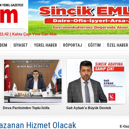
17:36 | Sincik Doğalgaza Kavuşuyor
11:42 | Kahta Çayı Yine Can Aldı
18:21 | Deva Partisinden Toplu İstifa
13:39 | Sait Aybak'a Büyük Destek
DEM
SİYASET
YEREL HABER
RÖPORTAJ
EĞİTİM
ÖZEL HABER
08:32 | Aybak, Adıyaman'da Kazanan Hizmet Olacak
21:11 | “Türkiye İçin” tüm gücümüzle
22:53 | MHP Adıyaman Milletvekili Adayları Belirlendi
17:43 | Depremde hasar gören cami minaresi yıkıldı
10:17 | Burak Gelir’’ Adıyaman’ın gelişme yolu sulu tarımdan geçer’’
15:21 | "Bu Yanlıştan Biran Önce Vazgeçin"
Deva Partisinden Toplu İstifa
Sait Aybak'a Büyük Destek
azanan Hizmet Olacak
E-Ga