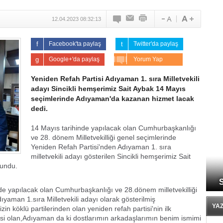
12.04.2023 08:32:13
Facebook'ta paylaş
Twitter'da paylaş
Google+'da paylaş
Yorum Yap
Yeniden Refah Partisi Adıyaman 1. sıra Milletvekili
adayı Sincikli hemşerimiz Sait Aybak 14 Mayıs
seçimlerinde Adıyaman'da kazanan hizmet lacak
dedi.
14 Mayıs tarihinde yapılacak olan Cumhurbaşkanlığı
ve 28. dönem Milletvekilliği genel seçimlerinde
Yeniden Refah Partisi'nden Adıyaman 1. sıra
milletvekili adayı gösterilen Sincikli hemşerimiz Sait
lundu.
S
de yapılacak olan Cumhurbaşkanlığı ve 28.dönem milletvekilliği
dıyaman 1.sıra Milletvekili adayı olarak gösterilmiş
YA
n köklü partilerinden olan yeniden refah partisi'nin ilk
i olan,Adıyaman da ki dostlarımın arkadaşlarımın benim ismimi