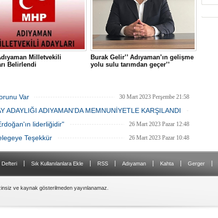
ıyaman Milletvekili
Burak Gelir’’ Adıyaman’ın gelişme
rı Belirlendi
yolu sulu tarımdan geçer’’
orunu Var
30 Mart 2023 Perşembe 21:58
AY ADAYLIĞI ADIYAMAN'DA MEMNUNİYETLE KARŞILANDI
26 Mart 2023 Pazar 15:43
doğan'ın liderliğidir"
26 Mart 2023 Pazar 12:48
Delegeye Teşekkür
26 Mart 2023 Pazar 10:48
|
|
|
|
|
|
 Defteri
Sık Kullanılanlara Ekle
RSS
Adıyaman
Kahta
Gerger
zinsiz ve kaynak gösterilmeden yayınlanamaz.