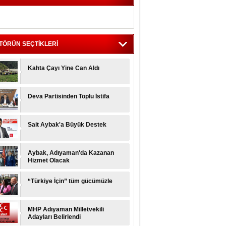
emal KUTLU
hta Ulusal Ve Yerel Gazeteciler
yetini Ağırladı
TÖRÜN SEÇTİKLERİ
uzer AYDIN
Kİ GÜNLÜK ADIYAMAN KAHTA VE
NCİK ZİYARETİ İZLENİMLERİM:
Kahta Çayı Yine Can Aldı
hmet ÖZELMİŞ
Nİ BİR BAŞLANGIÇ İÇİN, MİLLİ
Deva Partisinden Toplu İstifa
İR EĞİTİM SİSTEMİ…
vzat YİĞİT
Sait Aybak'a Büyük Destek
EÇMİŞ GELECEĞE SUYUN SUYA
NZEMESİ GİBİDİR...
Aybak, Adıyaman'da Kazanan
Hizmet Olacak
“Türkiye İçin” tüm gücümüzle
MHP Adıyaman Milletvekili
Adayları Belirlendi