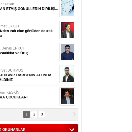
rif Yetkin
AN ETMİŞ GÖNÜLLERİN DİRİLİŞİ...
hmet ERKUT
zden ırak olan gönülden de ırak
ur
. Derviş ERKUT
stalıklar ve Oruç
ervet DURMUŞ
APTIĞINIZ DARBENİN ALTINDA
ALDINIZ
emil KESKİN
İRA ÇOCUKLARI
1
2
3
fan ALTINTEL
ENİ SİNCİK
K OKUNANLAR