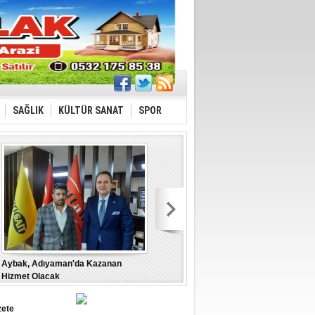
SAĞLIK
KÜLTÜR SANAT
SPOR
Aybak, Adıyaman'da Kazanan
“Türkiye İçin” tüm gücümüzle
M
Hizmet Olacak
B
zete