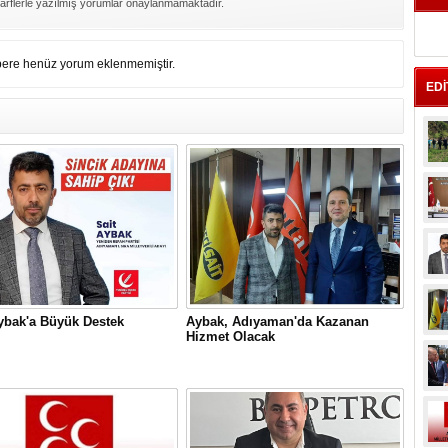
arflerle yazılmış yorumlar onaylanmamaktadır.
K
Ka
He
ere henüz yorum eklenmemiştir.
EDİ
Eb
İ
Sİ
A
YE
B
Ne
G
BE
ybak'a Büyük Destek
Aybak, Adıyaman'da Kazanan
Hizmet Olacak