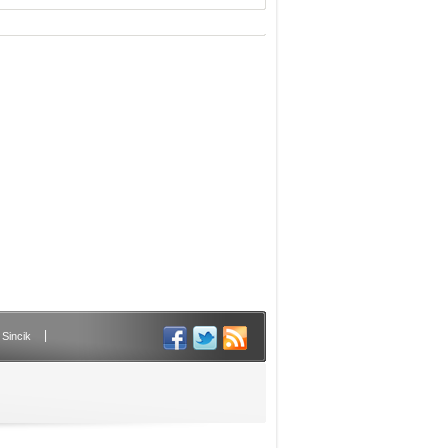
|
Sincik