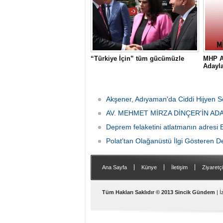
“Türkiye İçin” tüm gücümüzle
MHP Ad
Adayla
Akşener, Adıyaman'da Ciddi Hijyen S
AV. MEHMET MİRZA DİNÇER'İN AD
Deprem felaketini atlatmanın adresi Er
Polat’tan Olağanüstü İlgi Gösteren 
|
|
|
Ana Sayfa
Künye
İletişim
Ziyaretçi
Samsat
Tüm Hakları Saklıdır © 2013 Sincik Gündem
| İ