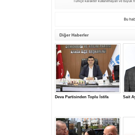
Türkçe karakter kullanılmayan ve büyük h
Bu hab
Diğer Haberler
Deva Partisinden Toplu İstifa
Sait A