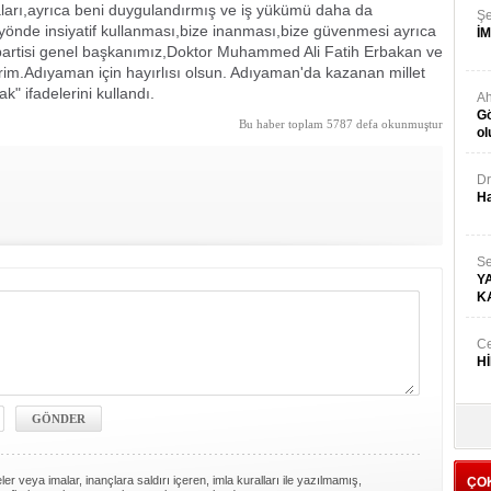
ları,ayrıca beni duygulandırmış ve iş yükümü daha da
Şe
 yönde insiyatif kullanması,bize inanması,bize güvenmesi ayrıca
İM
h partisi genel başkanımız,Doktor Muhammed Ali Fatih Erbakan ve
im.Adıyaman için hayırlısı olsun. Adıyaman'da kazanan millet
" ifadelerini kullandı.
A
Gö
Bu haber toplam 5787 defa okunmuştur
ol
Dr
Ha
S
Y
K
C
H
İr
Y
er veya imalar, inançlara saldırı içeren, imla kuralları ile yazılmamış,
ÇO