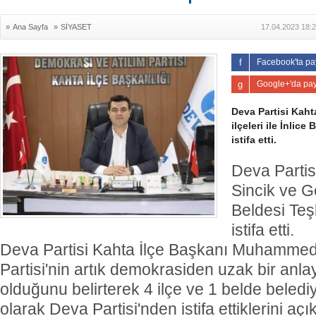
»
Ana Sayfa
»
SİYASET
17.04.2023 18:
Facebook'ta pa
Google+'da pay
Deva Partisi Kaht
ilçeleri ile İnlice
istifa etti.
Deva Partis
Sincik ve Ge
Beldesi Teşk
istifa etti.
Deva Partisi Kahta İlçe Başkanı Muhammed
Partisi'nin artık demokrasiden uzak bir anlay
olduğunu belirterek 4 ilçe ve 1 belde belediy
olarak Deva Partisi'nden istifa ettiklerini açı