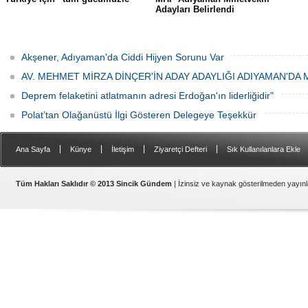
Adayları Belirlendi
Akşener, Adıyaman'da Ciddi Hijyen Sorunu Var
AV. MEHMET MİRZA DİNÇER'İN ADAY ADAYLIĞI ADIYAMAN'DA
Deprem felaketini atlatmanın adresi Erdoğan'ın liderliğidir"
Polat’tan Olağanüstü İlgi Gösteren Delegeye Teşekkür
|
|
|
|
Ana Sayfa
Künye
İletişim
Ziyaretçi Defteri
Sık Kullanılanlara Ekle
Samsat
Tüm Hakları Saklıdır © 2013 Sincik Gündem
| İzinsiz ve kaynak gösterilmeden yayı