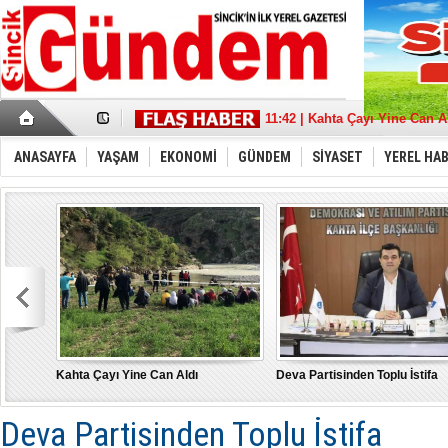
17:36 | Sincik Doğalgaza Kav
11:42 | Kahta Çayı Yine Can A
18:21 | Deva Partisinden Toplu
13:39 | Sait Aybak'a Büyük De
ANASAYFA
YAŞAM
EKONOMİ
GÜNDEM
SİYASET
YEREL HA
08:32 | Aybak, Adıyaman'da 
21:11 | “Türkiye İçin” tüm g
22:53 | MHP Adıyaman Milletve
17:43 | Depremde hasar gören
10:17 | Burak Gelir’’ Adıyama
15:21 | "Bu Yanlıştan Biran 
Kahta Çayı Yine Can Aldı
Deva Partisinden Toplu İstifa
Deva Partisinden Toplu İstifa