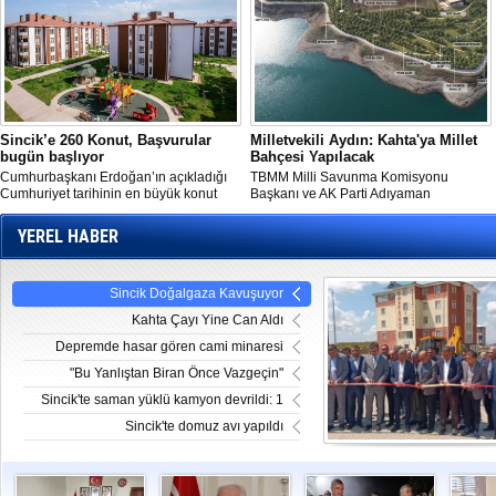
Sincik’e 260 Konut, Başvurular
Milletvekili Aydın: Kahta'ya Millet
bugün başlıyor
Bahçesi Yapılacak
Cumhurbaşkanı Erdoğan’ın açıkladığı
TBMM Milli Savunma Komisyonu
Cumhuriyet tarihinin en büyük konut
Başkanı ve AK Parti Adıyaman
projesi içerisinde Sincik ilçesi’de var.
Milletvekili Ahmet Aydın, Kahta ilçesine
Adıyaman’da yapılacak bin 750 konutun
millet bahçesinin yapılacağını söyledi.
YEREL HABER
260’ı Sincik’te yapılacağı açıklandı.
Sincik Doğalgaza Kavuşuyor
Kahta Çayı Yine Can Aldı
Depremde hasar gören cami minaresi
yıkıldı
"Bu Yanlıştan Biran Önce Vazgeçin"
Sincik'te saman yüklü kamyon devrildi: 1
ölü
Sincik'te domuz avı yapıldı