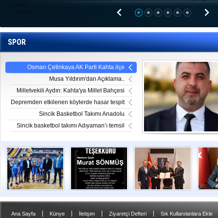
SPOR
Osman Çetinkaya AK Parti Kahta ilçe
başkanı oldu
Musa Yıldırım'dan Açıklama..
Milletvekili Aydın: Kahta'ya Millet Bahçesi
Yapılacak
Depremden etkilenen köylerde hasar tespit
çalışmaları sürüyor
Sincik Basketbol Takımı Anadolu
Şampiyonasına Katılacak
Sincik basketbol takımı Adıyaman’ı temsil
edecek
Sincik Basketbol
SÖNMÜŞ
Başkan
Ahme
Takımı İl Birincisi
AİLESİ'NDEN
Aydın’dan
Depr
Oldu
TEŞEKKÜR
Sincik’e Gençli
|
|
|
Merkezi Müjdesi
|
Ana Sayfa
Künye
İletişim
Ziyaretçi Defteri
Sık Kullanılanlara Ekle