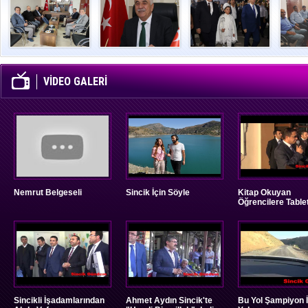
Oğuz’dan İGD’ye
Atso’da Yeni
Mansur Yavaş,
Çift
Ziyaret
Dönem
Turanlı Ailesine
kavl
Kirve Oldu
VİDEO GALERİ
Nemrut Belgeseli
Sincik İçin Söyle
Kitap Okuyan
Öğrencilere Tablet
Sincikli İşadamlarından
Ahmet Aydın Sincik'te
Bu Yol Şampiyon 