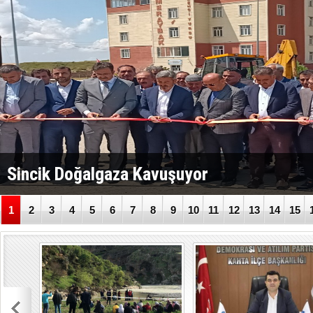
Sincik Doğalgaza Kavuşuyor
1
2
3
4
5
6
7
8
9
10
11
12
13
14
15