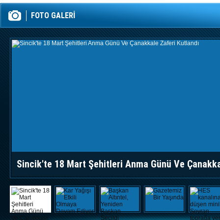
ADIYAMAN
Patlamadan
Yeniden Başkan
Bi
İHL'YE
Ölenlerden Biri
Boza
FOTO GALERİ
GÖRKEMLİ
Aslen Sincikli
AÇILIŞ
Sincik'te 18 Mart Şehitleri Anma Günü Ve Çanakka