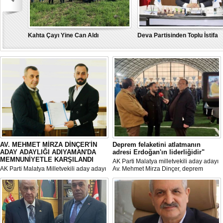
Kahta Çayı Yine Can Aldı
Deva Partisinden Toplu İstifa
“Türkiye İçin” tüm gücümüzle
MHP Adıyaman Milletvekili Ad
Belirlendi
AV. MEHMET MİRZA DİNÇER'İN
Deprem felaketini atlatmanın
ADAY ADAYLIĞI ADIYAMAN'DA
adresi Erdoğan'ın liderliğidir"
MEMNUNİYETLE KARŞILANDI
AK Parti Malatya milletvekili aday adayı
AK Parti Malatya Milletvekili aday adayı
Av. Mehmet Mirza Dinçer, deprem
olan Av. Mehmet Mirza Dinçer'in
felaketini atlatmanın çözüm adresi
adaylığı memleketi Adıyaman'da
Erdoğan liderliği olduğunu söyledi.
memnuniyetle karşılandı