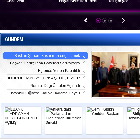
Ahde Vefa
"Haydi Bismillah" dedi
Yakışmıyor
GÜNDEM
Başkan Şahan: Başarımızı engellemek
isteyen provokatörlere geçit vermeyelim
Başkan Harıkçı’dan Gazeteci Sarıkaya’ya
Tepki
Eğlence Yerleri Kapatıldı
İDLİB'DE HAİN SALDIRI: 4 ŞEHİT, 1'İ AĞIR
9 YARALI
Nemrut Dağı Ünlüleri Ağırladı
İstanbul Çiğköfte, Nar ve Bademe Doydu
İLBANK
Ankara’daki
Cemil Keskin
“H