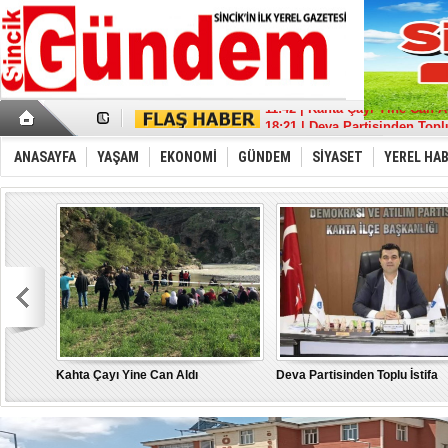
17:36 | Sincik Doğalgaza Kav
11:42 | Kahta Çayı Yine Can A
18:21 | Deva Partisinden Toplu
13:39 | Sait Aybak'a Büyük De
08:32 | Aybak, Adıyaman'da 
ANASAYFA
YAŞAM
EKONOMİ
GÜNDEM
SİYASET
YEREL HA
21:11 | “Türkiye İçin” tüm g
22:53 | MHP Adıyaman Milletve
17:43 | Depremde hasar gören
10:17 | Burak Gelir’’ Adıyama
15:21 | "Bu Yanlıştan Biran 
Kahta Çayı Yine Can Aldı
Deva Partisinden Toplu İstifa