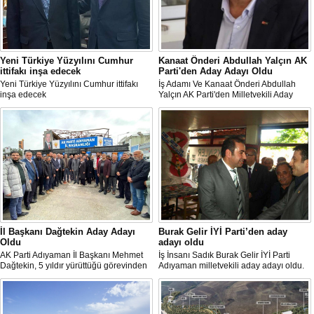
"Bu Yanlıştan Biran Önce Vazgeçin"
Akşener, Adıyaman'da Ciddi H
Sorunu Var
Yeni Türkiye Yüzyılını Cumhur
Kanaat Önderi Abdullah Yalçın AK
ittifakı inşa edecek
Parti'den Aday Adayı Oldu
Yeni Türkiye Yüzyılını Cumhur ittifakı
İş Adamı Ve Kanaat Önderi Abdullah
inşa edecek
Yalçın AK Parti'den Milletvekili Aday
Adayı Oldu
İl Başkanı Dağtekin Aday Adayı
Burak Gelir İYİ Parti’den aday
Oldu
adayı oldu
AK Parti Adıyaman İl Başkanı Mehmet
İş İnsanı Sadık Burak Gelir İYİ Parti
Dağtekin, 5 yıldır yürüttüğü görevinden
Adıyaman milletvekili aday adayı oldu.
istifa ederek milletvekili aday adayı
oldu.