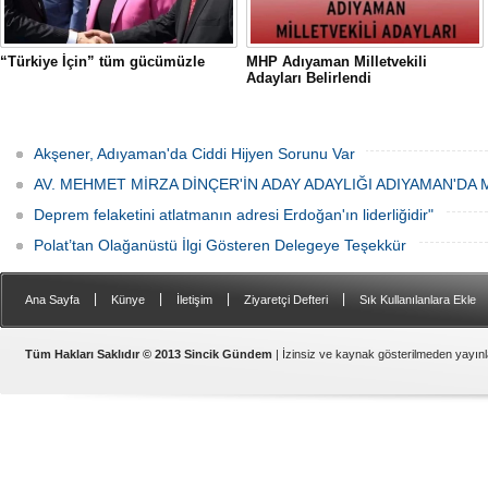
“Türkiye İçin” tüm gücümüzle
MHP Adıyaman Milletvekili
Adayları Belirlendi
Akşener, Adıyaman'da Ciddi Hijyen Sorunu Var
AV. MEHMET MİRZA DİNÇER'İN ADAY ADAYLIĞI ADIYAMAN'DA
Deprem felaketini atlatmanın adresi Erdoğan'ın liderliğidir"
Polat’tan Olağanüstü İlgi Gösteren Delegeye Teşekkür
|
|
|
|
Ana Sayfa
Künye
İletişim
Ziyaretçi Defteri
Sık Kullanılanlara Ekle
Samsat
Tüm Hakları Saklıdır © 2013 Sincik Gündem
| İzinsiz ve kaynak gösterilmeden yayı