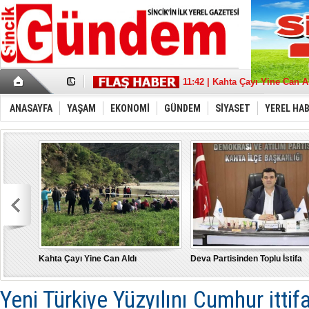
17:36 | Sincik Doğalgaza Kav
11:42 | Kahta Çayı Yine Can A
18:21 | Deva Partisinden Toplu
13:39 | Sait Aybak'a Büyük De
ANASAYFA
YAŞAM
EKONOMİ
GÜNDEM
SİYASET
YEREL HA
08:32 | Aybak, Adıyaman'da 
21:11 | “Türkiye İçin” tüm g
22:53 | MHP Adıyaman Milletve
17:43 | Depremde hasar gören
10:17 | Burak Gelir’’ Adıyama
15:21 | "Bu Yanlıştan Biran 
Kahta Çayı Yine Can Aldı
Deva Partisinden Toplu İstifa
Yeni Türkiye Yüzyılını Cumhur itti