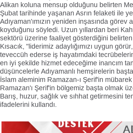
Alikan koluna mensup olduğunu belirten Me
Şubat tarihinde yaşanan Asrın felaketi ile ye
Adıyaman'ımızın yeniden inşasında görev a
koyduğunu söyledi. Uzun yıllardan beri Kaht
sektörü üzerine faaliyet gösterdiğini belirte
Kısacık, "liderimiz adaylığımızı uygun görür,
teveccüh ederse iş hayatımdaki tecrübeleri
en iyi şekilde hizmet edeceğime inancım ta
düşüncelerle Adıyamanlı hemşirelerin başt
İslam aleminim Ramazan-ı Şerif'in mübarek o
Ramazan'ı Şerif'in bölgemiz başta olmak üz
Barış, huzur, sağlık ve sıhhat getirmesini t
ifadelerini kullandı.