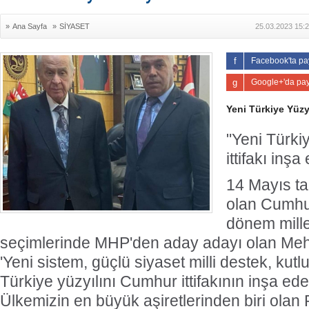
»
Ana Sayfa
»
SİYASET
25.03.2023 15:
Facebook'ta pa
Google+'da pay
Yeni Türkiye Yüzy
"Yeni Türki
ittifakı inş
14 Mayıs ta
olan Cumhu
dönem millet
seçimlerinde MHP'den aday adayı olan Meh
'Yeni sistem, güçlü siyaset milli destek, kutl
Türkiye yüzyılını Cumhur ittifakının inşa edec
Ülkemizin en büyük aşiretlerinden biri olan 