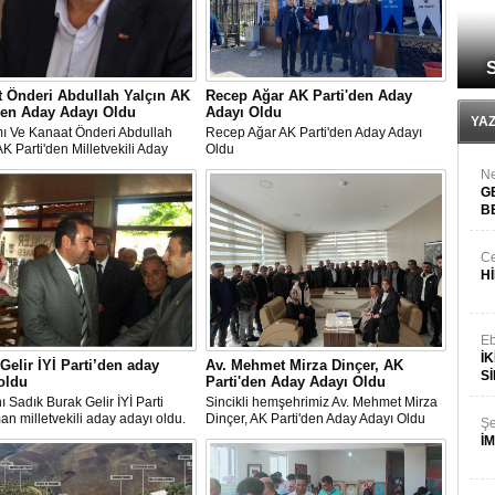
Akşener, Adıyaman'da Ciddi Hijyen
AV. MEHMET MİRZA DİNÇER'İN
Sorunu Var
ADAY ADAYLIĞI ADIYAMAN'DA
MEMNUNİYETLE KARŞILANDI
S
 Önderi Abdullah Yalçın AK
Recep Ağar AK Parti'den Aday
den Aday Adayı Oldu
Adayı Oldu
YA
mı Ve Kanaat Önderi Abdullah
Recep Ağar AK Parti'den Aday Adayı
AK Parti'den Milletvekili Aday
Oldu
Oldu
Ne
G
BE
C
H
Eb
İ
Gelir İYİ Parti’den aday
Av. Mehmet Mirza Dinçer, AK
Sİ
oldu
Parti'den Aday Adayı Oldu
nı Sadık Burak Gelir İYİ Parti
Sincikli hemşehrimiz Av. Mehmet Mirza
n milletvekili aday adayı oldu.
Dinçer, AK Parti'den Aday Adayı Oldu
Şe
İM