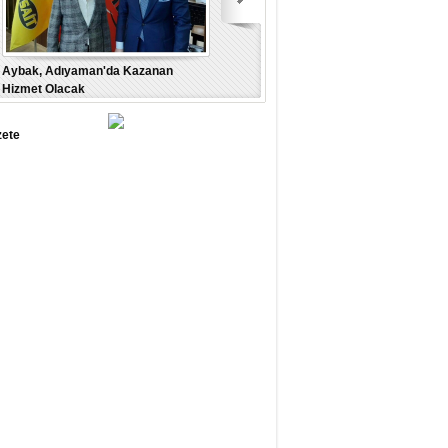
Aybak, Adıyaman'da Kazanan
Hizmet Olacak
zete
Burak Gelir’’ Adıyaman’ın gelişme
yolu sulu tarımdan geçer’’