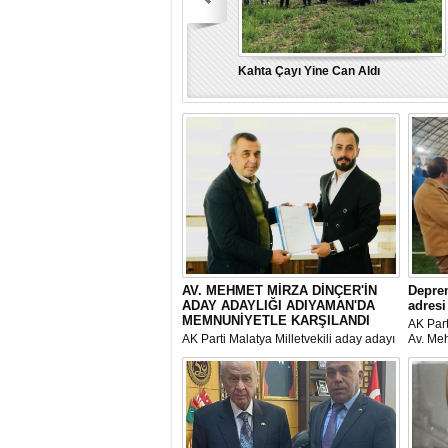
Kahta Çayı Yine Can Aldı
“Türkiye İçin” tüm gücümüzle
AV. MEHMET MİRZA DİNÇER'İN
Deprem
ADAY ADAYLIĞI ADIYAMAN'DA
adresi
MEMNUNİYETLE KARŞILANDI
AK Part
AK Parti Malatya Milletvekili aday adayı
Av. Me
olan Av. Mehmet Mirza Dinçer'in
felaket
adaylığı memleketi Adıyaman'da
Erdoğan
memnuniyetle karşılandı