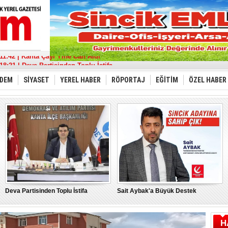
17:36 | Sincik Doğalgaza Kavuşuyor
11:42 | Kahta Çayı Yine Can Aldı
18:21 | Deva Partisinden Toplu İstifa
13:39 | Sait Aybak'a Büyük Destek
08:32 | Aybak, Adıyaman'da Kazanan Hizmet Olacak
DEM
SİYASET
YEREL HABER
RÖPORTAJ
EĞİTİM
ÖZEL HABER
21:11 | “Türkiye İçin” tüm gücümüzle
22:53 | MHP Adıyaman Milletvekili Adayları Belirlendi
17:43 | Depremde hasar gören cami minaresi yıkıldı
10:17 | Burak Gelir’’ Adıyaman’ın gelişme yolu sulu tarımdan geçer’’
15:21 | "Bu Yanlıştan Biran Önce Vazgeçin"
Deva Partisinden Toplu İstifa
Sait Aybak'a Büyük Destek
H