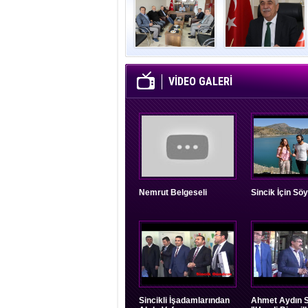
Oğuz’dan İGD’ye
Atso’da Yeni
Ziyaret
Dönem
VİDEO GALERİ
Nemrut Belgeseli
Sincik İçin Söy
Sincikli İşadamlarından
Ahmet Aydın S