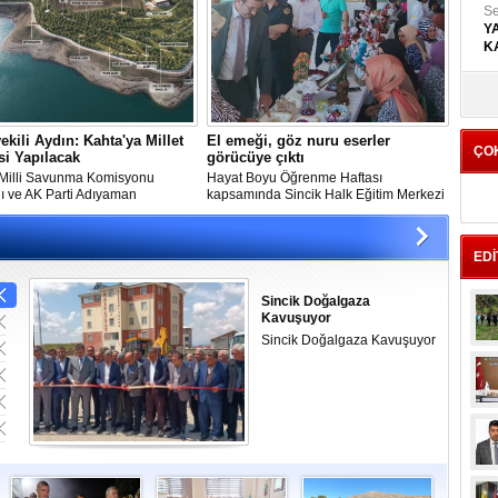
S
Y
K
Dr
Ha
vekili Aydın: Kahta'ya Millet
El emeği, göz nuru eserler
ÇO
i Yapılacak
görücüye çıktı
illi Savunma Komisyonu
Hayat Boyu Öğrenme Haftası
A
ı ve AK Parti Adıyaman
kapsamında Sincik Halk Eğitim Merkezi
YE
ekili Ahmet Aydın, Kahta ilçesine
Müdürlüğü tarafından yılsonu sergi
B
bahçesinin yapılacağını söyledi.
programı düzenlendi.
EDİ
K
Ka
He
Sincik Doğalgaza
Kavuşuyor
Sincik Doğalgaza Kavuşuyor
İr
Y
A
Gö
Kahta Çayı Yine Can Aldı
ol
Kahta Çayı'na giren 17