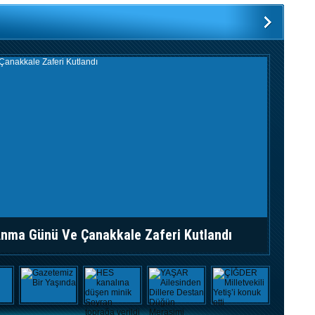
Yeniden Başkan
Birliğimizi
İNSANLIK?
şiddetle kınıyoruz dedi.
Bozamayacaktır”
Eğlence Yerleri Kapatıldı
Eğlence Yerleri Kapatıldı
İDLİB'DE HAİN SALDIRI: 4
ŞEHİT, 1'İ AĞIR 9 YARALI
Milli Savunma Bakanlığı
İdlib'de Suriye Ordusu
tarafından yapılan yoğun
topçu atışı sonrasında 4
askerimizin şehit olduğunu,
biri ağır 9 askerimizin de
yaralandığı bilgisini paylaştı.
Nemrut Dağı Ünlüleri
Ağırladı
 Anma Günü Ve Çanakkale Zaferi Kutlandı
Kar Ya
Dünyanın 8. harikası olarak
kabul edilen Nemrut Dağı’na
gelen Kültür Turizm Bakanı
Mehmet Ersoy’un eşi Pervin
Ersoy ve beraberindeki
ünlüler 2206 metre
yüksekliğinde verilen konser