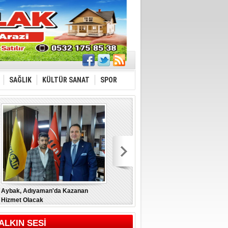
SAĞLIK
KÜLTÜR SANAT
SPOR
Aybak, Adıyaman'da Kazanan
“Türkiye İçin” tüm gücümüzle
M
Hizmet Olacak
B
ALKIN SESİ