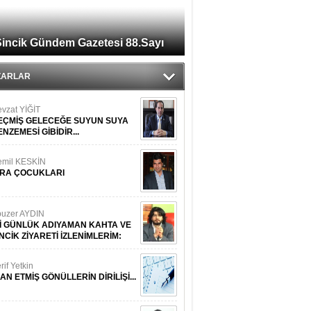
Deprem felaketini atlatmanın adresi
Erdoğan'ın liderliğidir"
incik Gündem Gazetesi 88.Sayı
ZARLAR
vzat YİĞİT
EÇMİŞ GELECEĞE SUYUN SUYA
NZEMESİ GİBİDİR...
emil KESKİN
İRA ÇOCUKLARI
uzer AYDIN
Kİ GÜNLÜK ADIYAMAN KAHTA VE
NCİK ZİYARETİ İZLENİMLERİM:
rif Yetkin
AN ETMİŞ GÖNÜLLERİN DİRİLİŞİ...