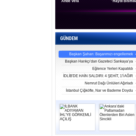
Ahde Vefa
"Haydi Bismill
GÜNDEM
Başkan Şahan: Başarımızı engellemek
isteyen provokatörlere geçit vermeyelim
Başkan Harıkçı’dan Gazeteci Sarıkaya’ya
Tepki
Eğlence Yerleri Kapatıldı
İDLİB'DE HAİN SALDIRI: 4 ŞEHİT, 1'İ AĞIR
9 YARALI
Nemrut Dağı Ünlüleri Ağırladı
İstanbul Çiğköfte, Nar ve Bademe Doydu
İLBANK
Ankara’daki