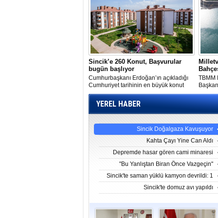
Sincik’e 260 Konut, Başvurular
Millet
bugün başlıyor
Bahçes
Cumhurbaşkanı Erdoğan’ın açıkladığı
TBMM M
Cumhuriyet tarihinin en büyük konut
Başkan
projesi içerisinde Sincik ilçesi’de var.
Milletv
Adıyaman’da yapılacak bin 750 konutun
millet 
YEREL HABER
260’ı Sincik’te yapılacağı açıklandı.
Sincik Doğalgaza Kavuşuyor
Kahta Çayı Yine Can Aldı
Depremde hasar gören cami minaresi
yıkıldı
"Bu Yanlıştan Biran Önce Vazgeçin"
Sincik'te saman yüklü kamyon devrildi: 1
ölü
Sincik'te domuz avı yapıldı