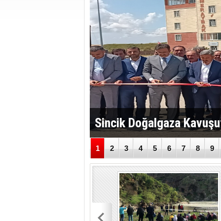
Sincik Doğalgaza Kavuşu
1
2
3
4
5
6
7
8
9