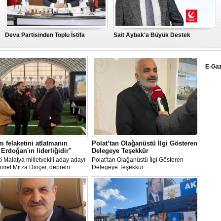
Deva Partisinden Toplu İstifa
Sait Aybak'a Büyük Destek
E-Ga
MHP Adıyaman Milletvekili Adayları
Depremde hasar gören cami
Belirlendi
minaresi yıkıldı
 felaketini atlatmanın
Polat’tan Olağanüstü İlgi Gösteren
 Erdoğan'ın liderliğidir"
Delegeye Teşekkür
i Malatya milletvekili aday adayı
Polat’tan Olağanüstü İlgi Gösteren
hmet Mirza Dinçer, deprem
Delegeye Teşekkür
ini atlatmanın çözüm adresi
 liderliği olduğunu söyledi.