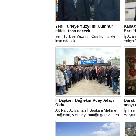
"Bu Yanlıştan Biran Önce Vazgeçin"
Yeni Türkiye Yüzyılını Cumhur
Kanaat
ittifakı inşa edecek
Parti'
Yeni Türkiye Yüzyılını Cumhur ittifakı
İş Ada
inşa edecek
Yalçın 
Adayı 
İl Başkanı Dağtekin Aday Adayı
Burak 
Oldu
adayı 
AK Parti Adıyaman İl Başkanı Mehmet
İş İnsa
Dağtekin, 5 yıldır yürüttüğü görevinden
Adıyama
istifa ederek milletvekili aday adayı
oldu.